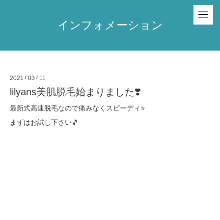
インフォメーション
2021
/
03
/
11
lilyans美肌脱毛始まりました❣️
最新式高速脱毛なので痛みなくスピーディ⭐️
まずはお試し下さい🎵